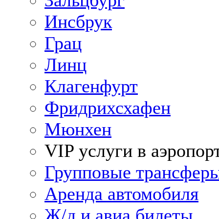
Зальцбург
Инсбрук
Грац
Линц
Клагенфурт
Фридрихсхафен
Мюнхен
VIP услуги в аэропор
Групповые трансфер
Аренда автомобиля
Ж/д и авиа билеты