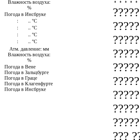
Влажность воздуха:
%
?????
Погода в Инсбруке
:
..
°C
?????
:
..
°C
:
..
°C
?????
:
..
°C
Атм. давление: мм
?????
Влажность воздуха:
%
?????
Погода в Вене
Погода в Зальцбурге
?????
Погода в Граце
Погода в Клагенфурте
Погода в Инсбруке
?????
?????
?????
??? ?