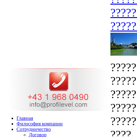
?????
?????
?????
?????
?????
?????
?????
Главная
Философия компании
Cотрудничество
????.
Договор