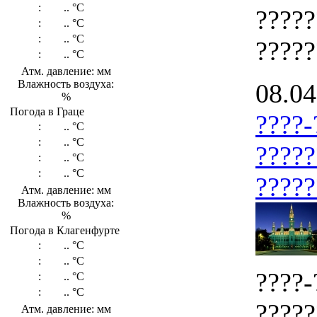
:
..
°C
?????
:
..
°C
:
..
°C
?????
:
..
°C
Атм. давление: мм
Влажность воздуха:
08.04
%
Погода в Граце
????-
:
..
°C
:
..
°C
?????
:
..
°C
:
..
°C
?????
Атм. давление: мм
Влажность воздуха:
%
Погода в Клагенфурте
:
..
°C
:
..
°C
????-
:
..
°C
:
..
°C
?????
Атм. давление: мм