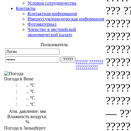
Условия сотрудничества
??? ?
Контакты
Контактная информация
Импрессум/юридическая информация
?????
Фотоматериал
Членство в австрийской
?????
экономической палате
Пользователь
?????
?????
?????? ???????
???????????
?????
Погода в Вене
?????
:
..
°C
:
..
°C
?????
:
..
°C
:
..
°C
— ???
Атм. давление: мм
Влажность воздуха:
%
?????
Погода в Зальцбурге