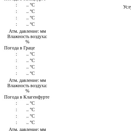
:
..
°C
Усл
:
..
°C
:
..
°C
:
..
°C
Атм. давление: мм
Влажность воздуха:
%
Погода в Граце
:
..
°C
:
..
°C
:
..
°C
:
..
°C
Атм. давление: мм
Влажность воздуха:
%
Погода в Клагенфурте
:
..
°C
:
..
°C
:
..
°C
:
..
°C
Атм. давление: мм