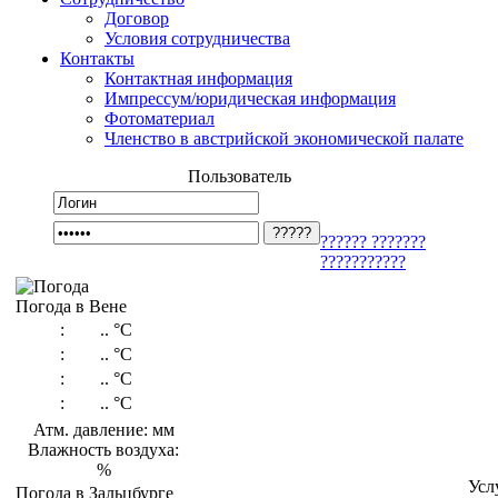
Договор
Условия сотрудничества
Контакты
Контактная информация
Импрессум/юридическая информация
Фотоматериал
Членство в австрийской экономической палате
Пользователь
?????? ???????
???????????
Погода в Вене
:
..
°C
:
..
°C
:
..
°C
:
..
°C
Атм. давление: мм
Влажность воздуха:
%
Усл
Погода в Зальцбурге