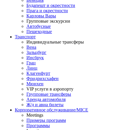
Венеция
Будапешт и окрестности
Прага и окрестности
Карловы Вары
Групповые экскурсии
Автобусные
Пешеходные
Транспорт
Индивидуальные трансферы
Вена
Зальцбург
Инсбрук
Грац
Линц
Клагенфурт
Фридрихсхафен
Мюнхен
VIP услуги в аэропорту
Групповые трансферы
Аренда автомобиля
Ж/д и авиа билеты
Корпоративное обслуживание/MICE
Meetings
Примеры программ
Программы