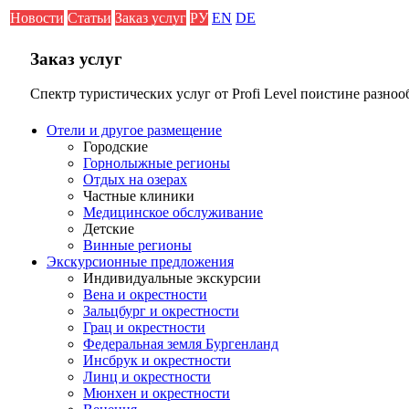
Новости
Статьи
Заказ услуг
РУ
EN
DE
Заказ услуг
Спектр туристических услуг от Profi Level поистине разноо
Отели и другое размещение
Городские
Горнолыжные регионы
Отдых на озерах
Частные клиники
Медицинское обслуживание
Детские
Винные регионы
Экскурсионные предложения
Индивидуальные экскурсии
Вена и окрестности
Зальцбург и окрестности
Грац и окрестности
Федеральная земля Бургенланд
Инсбрук и окрестности
Линц и окрестности
Мюнхен и окрестности