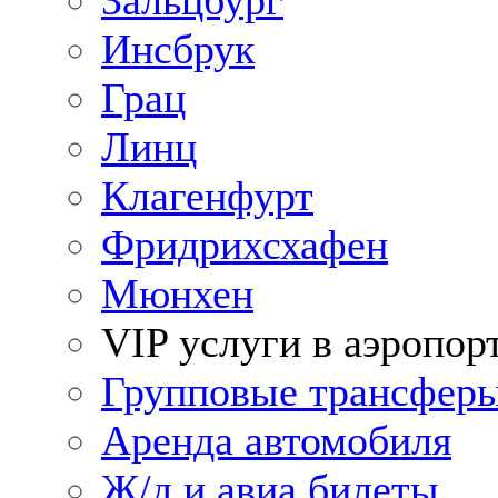
Зальцбург
Инсбрук
Грац
Линц
Клагенфурт
Фридрихсхафен
Мюнхен
VIP услуги в аэропор
Групповые трансфер
Аренда автомобиля
Ж/д и авиа билеты