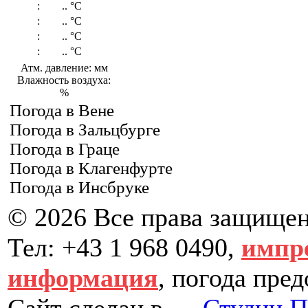
:
..
°C
:
..
°C
:
..
°C
:
..
°C
Атм. давление: мм
Влажность воздуха:
%
Погода в Вене
Погода в Зальцбурге
Погода в Граце
Погода в Клагенфурте
Погода в Инсбруке
© 2026 Все права защище
Тел: +43 1 968 0490,
импр
информация
, погода пре