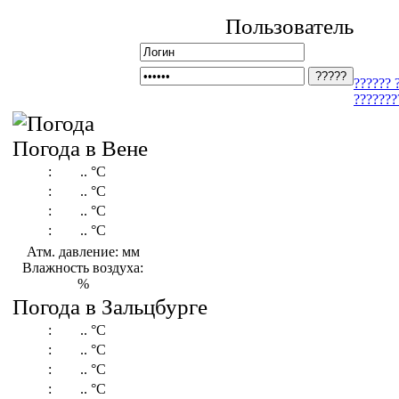
Пользователь
?????? 
???????
Погода в Вене
:
..
°C
:
..
°C
:
..
°C
:
..
°C
Атм. давление: мм
Влажность воздуха:
%
Погода в Зальцбурге
:
..
°C
:
..
°C
:
..
°C
:
..
°C