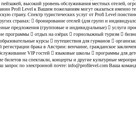
 пейзажей, высокий уровень обслуживания местных отелей, огр
ании Profi Level к Вашим пожеланиям могут оказаться именно т
йскую страну. Спектр туристических услуг от Profi Level поисти
ругих странах:  бронирование отелей (для групп и индивидуал
нные предложения (групповые и индивидуальные)  услуги про
ие программы  отдых на озёрах  горнолыжный туризм  бизне
образовательные курсы  путешествия для гурманов  организа
 регистрации брака в Австрии: венчание, гражданское заключе
бслуживание VIP гостей  языковые школы  программы для дет
е билетов на спектакли, концерты и другие культурные меропр
 запрос по электронной почте: info@profilevel.com Ваша команда