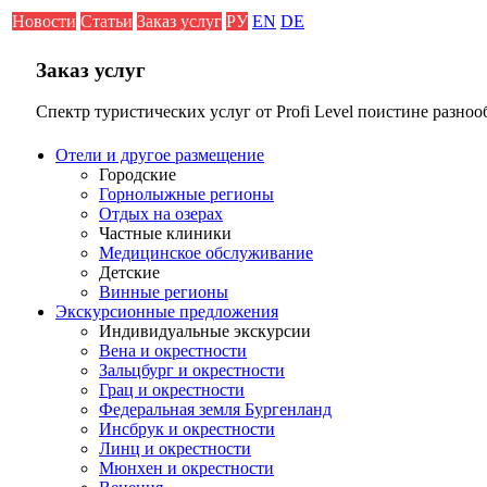
Новости
Статьи
Заказ услуг
РУ
EN
DE
Заказ услуг
Спектр туристических услуг от Profi Level поистине разноо
Отели и другое размещение
Городские
Горнолыжные регионы
Отдых на озерах
Частные клиники
Медицинское обслуживание
Детские
Винные регионы
Экскурсионные предложения
Индивидуальные экскурсии
Вена и окрестности
Зальцбург и окрестности
Грац и окрестности
Федеральная земля Бургенланд
Инсбрук и окрестности
Линц и окрестности
Мюнхен и окрестности