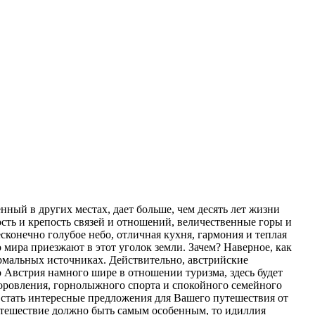
нный в других местах, дает больше, чем десять лет жизни
сть и крепость связей и отношений, величественные горы и
сконечно голубое небо, отличная кухня, гармония и теплая
 мира приезжают в этот уголок земли. Зачем? Наверное, как
ермальных источниках. Действительно, австрийские
о Австрия намного шире в отношении туризма, здесь будет
доровления, горнолыжного спорта и спокойного семейного
т стать интересные предложения для Вашего путешествия от
путешествие должнo быть самым особенным, то идиллия