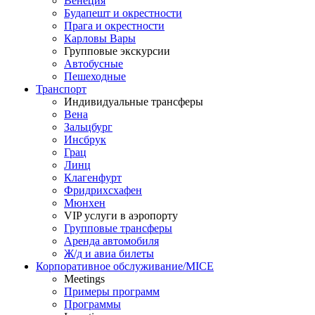
Венеция
Будапешт и окрестности
Прага и окрестности
Карловы Вары
Групповые экскурсии
Автобусные
Пешеходные
Транспорт
Индивидуальные трансферы
Вена
Зальцбург
Инсбрук
Грац
Линц
Клагенфурт
Фридрихсхафен
Мюнхен
VIP услуги в аэропорту
Групповые трансферы
Аренда автомобиля
Ж/д и авиа билеты
Корпоративное обслуживание/MICE
Meetings
Примеры программ
Программы