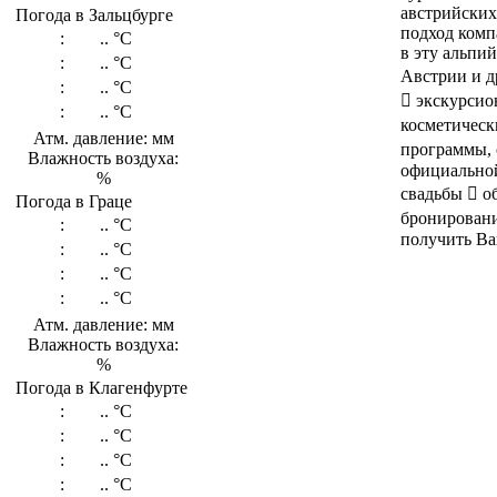
австрийских
Погода в Зальцбурге
подход комп
:
..
°C
в эту альпи
:
..
°C
Австрии и д
:
..
°C
 экскурсио
:
..
°C
косметическ
Атм. давление: мм
программы, 
Влажность воздуха:
официальной
%
свадьбы  о
Погода в Граце
бронировани
:
..
°C
получить Ваш
:
..
°C
:
..
°C
:
..
°C
Атм. давление: мм
Влажность воздуха:
%
Погода в Клагенфурте
:
..
°C
:
..
°C
:
..
°C
:
..
°C