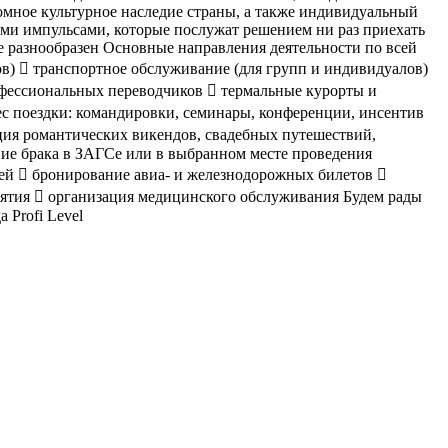
омное культурное наследие страны, а также индивидуальный
еми импульсами, которые послужат решением ни раз приехать
не разнообразен Основные направления деятельности по всей
ов)  транспортное обслуживание (для групп и индивидуалов)
фессиональных переводчиков  термальные курорты и
с поездки: командировки, семинары, конференции, инсентив
ция романтических викендов, свадебных путешествий,
ние брака в ЗАГСе или в выбранном месте проведения
ей  бронирование авиа- и железнодорожных билетов 
иятия  организация медицинского обслуживания Будем рады
 Profi Level