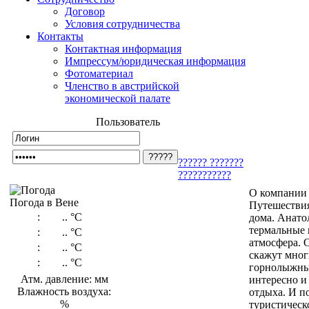
Договор
Условия сотрудничества
Контакты
Контактная информация
Импрессум/юридическая информация
Фотоматериал
Членство в австрийской
экономической палате
Пользователь
?????? ???????
???????????
О компании
Погода в Вене
Путешествия
:
..
°C
дома. Анато
термальные 
:
..
°C
атмосфера. 
:
..
°C
скажут мног
:
..
°C
горнолыжные
Атм. давление: мм
интересно и
Влажность воздуха:
отдыха. И п
%
туристическ