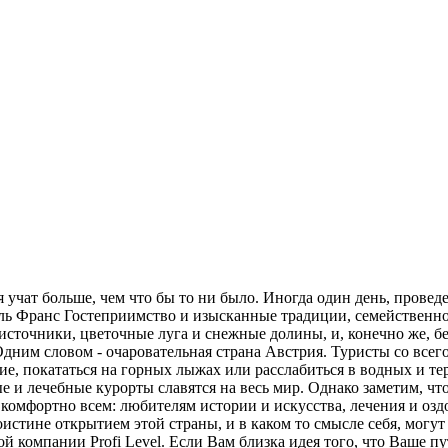
 учат больше, чем что бы то ни было. Иногда один день, проведе
ль Франс Гостеприимство и изысканные традиции, семейственно
источники, цветочные луга и снежные долины, и, конечно же, бе
Одним словом - очаровательная страна Австрия. Туристы со всего
ие, покататься на горных лыжах или расслабиться в водных и т
 и лечебные курорты славятся на весь мир. Однако заметим, чт
 комфортно всем: любителям истории и искусства, лечения и оз
оистине открытием этой страны, и в каком то смысле себя, могу
ой компании Profi Level. Если Вам близка идея того, что Вашe 