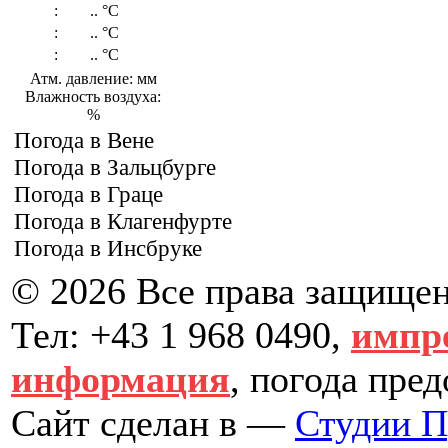
:
..
°C
:
..
°C
:
..
°C
Атм. давление: мм
Влажность воздуха:
%
Погода в Вене
Погода в Зальцбурге
Погода в Граце
Погода в Клагенфурте
Погода в Инсбруке
© 2026 Все права защище
Тел: +43 1 968 0490,
импр
информация
, погода пре
Сайт сделан в —
Студии 