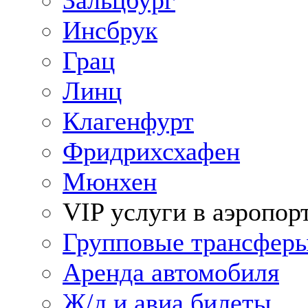
Зальцбург
Инсбрук
Грац
Линц
Клагенфурт
Фридрихсхафен
Мюнхен
VIP услуги в аэропор
Групповые трансфер
Аренда автомобиля
Ж/д и авиа билеты