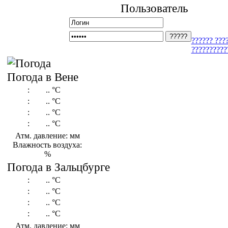
Пользователь
?????? ???
??????????
Погода в Вене
:
..
°C
:
..
°C
:
..
°C
:
..
°C
Атм. давление: мм
Влажность воздуха:
%
Погода в Зальцбурге
:
..
°C
:
..
°C
:
..
°C
:
..
°C
Атм. давление: мм