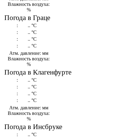
Влажность воздуха:
%
Погода в Граце
:
..
°C
:
..
°C
:
..
°C
:
..
°C
Атм. давление: мм
Влажность воздуха:
%
Погода в Клагенфурте
:
..
°C
:
..
°C
:
..
°C
:
..
°C
Атм. давление: мм
Влажность воздуха:
%
Погода в Инсбруке
:
..
°C